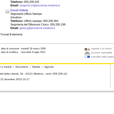
Telefono:
059.209.242
Email:
tangerini.m@provincia.modena.it
Giusti Giliola
Segretaria Ufficio Stampa
Istruttore
Telefono:
Ufficio stampa: 059.209.364
Segreteria del Difensore Civico: 059.200.199
Email:
giusti.g@provincia.modena.it
Trovati
3
elementi.
data di creazione:
martedì 28 marzo 2006
segnala a un amico
data di modifica:
mercoledì 8 luglio 2015
versione stampabile
cancellati dalla pagin
i e moduli
Documenti
Notizie
Agenda
tiri della Libertà, 34 - 41121 Modena - centr. 059.209.111
ì 22 dicembre 2023 10:17