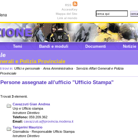
RSS
AccessKey
Mappa del Sito
Link al mondo
Temi
Bandi e moduli
Documenti
Notizie
ale
nerali e Polizia Provinciale
ti trovi in:
Uffici e personale
·
Area Amministrativa
·
Servizio Affari Generali e Polizia
Provinciale
Persone assegnate all'ufficio "Ufficio Stampa"
Trovati
3
elementi.
Cavazzuti Gian Andrea
Urp e Ufficio stampa
Istruttore Direttivo
Telefono:
059.209.362
Email:
cavazzuti.a@provincia.modena.it
Tangerini Maurizio
Giornalista - Responsabile Ufficio Stampa
Istruttore Direttivo