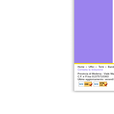
Home
Uffici
Temi
Band
Contatta la redazione
Provincia di Modena - Viale Mar
C.F. e P.Iva 01375710363
Ultimo aggiornamento: venerd