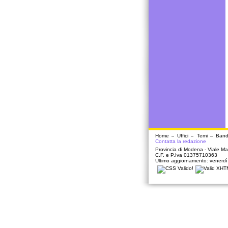
Home
Uffici
Temi
Band
Contatta la redazione
Provincia di Modena - Viale Mar
C.F. e P.Iva 01375710363
Ultimo aggiornamento: venerd