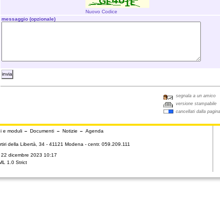
Nuovo Codice
messaggio (opzionale)
segnala a un amico
versione stampabile
cancellati dalla pagin
i e moduli
Documenti
Notizie
Agenda
tiri della Libertà, 34 - 41121 Modena - centr. 059.209.111
ì 22 dicembre 2023 10:17