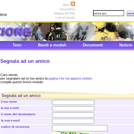
RSS
AccessKey
Mappa del Sito
Link al mondo
Temi
Bandi e moduli
Documenti
Notizie
Segnala ad un amico
Caro utente,
per segnalare ad un tuo amico la
pagina che hai appena visitato
compila questo breve modulo:
Segnala ad un amico
il tuo nome
la tua e-mail
il nome del destinatario
la sua e-mail
codice di sicurezza