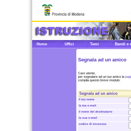
Home
Uffici
Temi
Bandi e 
Segnala ad un amico
Caro utente,
per segnalare ad un tuo amico la
pagi
compila questo breve modulo:
Segnala ad un amico
il tuo nome
la tua e-mail
il nome del destinatario
la sua e-mail
codice di sicurezza