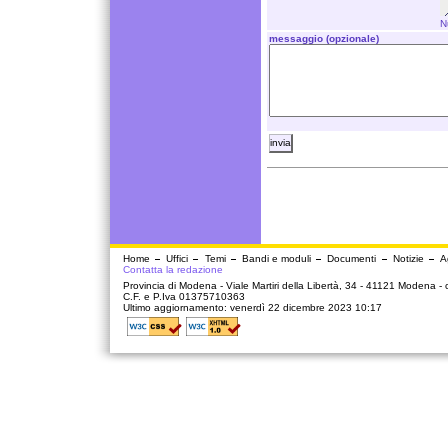
N
messaggio (opzionale)
Home
Uffici
Temi
Bandi e moduli
Documenti
Notizie
A
Contatta la redazione
Provincia di Modena - Viale Martiri della Libertà, 34 - 41121 Modena -
C.F. e P.Iva 01375710363
Ultimo aggiornamento: venerdì 22 dicembre 2023 10:17