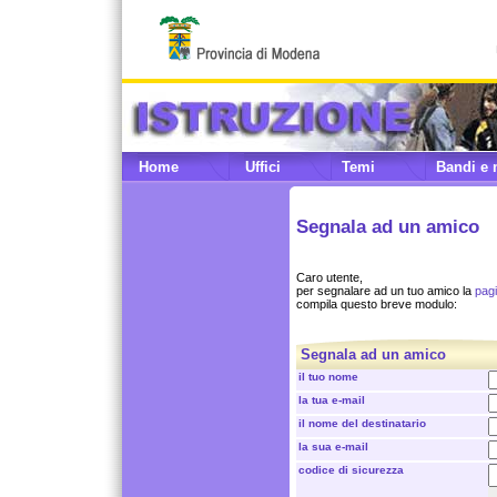
Home
Uffici
Temi
Bandi e 
Segnala ad un amico
Caro utente,
per segnalare ad un tuo amico la
pagi
compila questo breve modulo:
Segnala ad un amico
il tuo nome
la tua e-mail
il nome del destinatario
la sua e-mail
codice di sicurezza