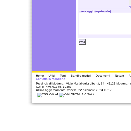
N
messaggio (opzionale)
Home
Uffici
Temi
Bandi e moduli
Documenti
Notizie
A
Contatta la redazione
Provincia di Modena - Viale Martiri della Libertà, 34 - 41121 Modena -
C.F. e P.Iva 01375710363
Ultimo aggiornamento: venerdì 22 dicembre 2023 10:17