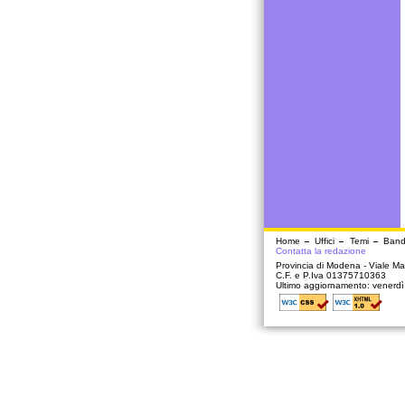
Home
Uffici
Temi
Band
Contatta la redazione
Provincia di Modena - Viale Mar
C.F. e P.Iva 01375710363
Ultimo aggiornamento: venerd