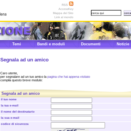
RSS
AccessKey
Mappa del Sito
Link al mondo
Temi
Bandi e moduli
Documenti
Notizie
Segnala ad un amico
Caro utente,
per segnalare ad un tuo amico la
pagina che hai appena visitato
compila questo breve modulo:
Segnala ad un amico
il tuo nome
la tua e-mail
il nome del destinatario
la sua e-mail
codice di sicurezza