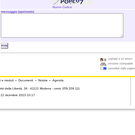
Nuovo Codice
messaggio (opzionale)
segnala a un amico
versione stampabile
cancellati dalla pagin
i e moduli
Documenti
Notizie
Agenda
tiri della Libertà, 34 - 41121 Modena - centr. 059.209.111
ì 22 dicembre 2023 10:17