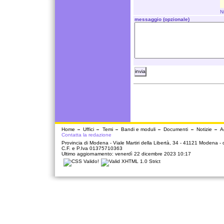
N
messaggio (opzionale)
Home
Uffici
Temi
Bandi e moduli
Documenti
Notizie
A
Contatta la redazione
Provincia di Modena - Viale Martiri della Libertà, 34 - 41121 Modena -
C.F. e P.Iva 01375710363
Ultimo aggiornamento: venerdì 22 dicembre 2023 10:17