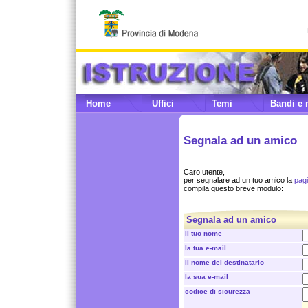
Home
Uffici
Temi
Bandi e 
Segnala ad un amico
Caro utente,
per segnalare ad un tuo amico la
pagi
compila questo breve modulo:
Segnala ad un amico
il tuo nome
la tua e-mail
il nome del destinatario
la sua e-mail
codice di sicurezza