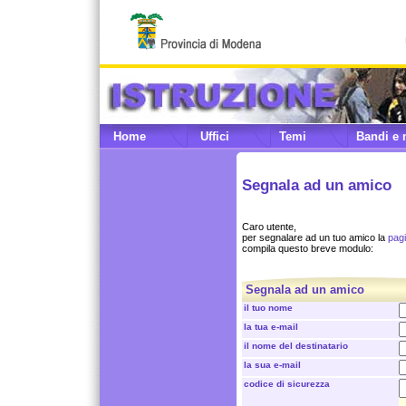
Home
Uffici
Temi
Bandi e 
Segnala ad un amico
Caro utente,
per segnalare ad un tuo amico la
pagi
compila questo breve modulo:
Segnala ad un amico
il tuo nome
la tua e-mail
il nome del destinatario
la sua e-mail
codice di sicurezza