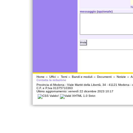
N
messaggio (opzionale)
Home
Uffici
Temi
Bandi e moduli
Documenti
Notizie
A
Contatta la redazione
Provincia di Modena - Viale Martiri della Libertà, 34 - 41121 Modena -
C.F. e P.Iva 01375710363
Ultimo aggiornamento: venerdì 22 dicembre 2023 10:17