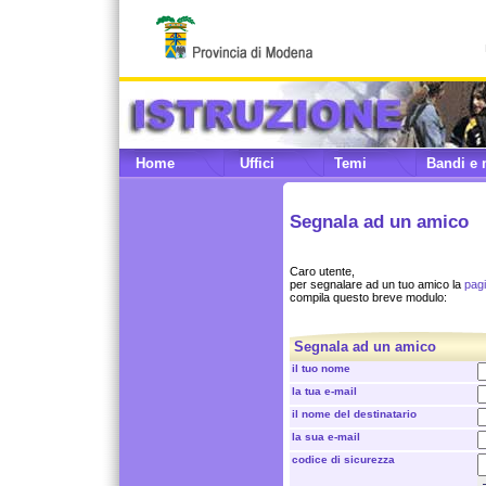
Home
Uffici
Temi
Bandi e 
Segnala ad un amico
Caro utente,
per segnalare ad un tuo amico la
pagi
compila questo breve modulo:
Segnala ad un amico
il tuo nome
la tua e-mail
il nome del destinatario
la sua e-mail
codice di sicurezza