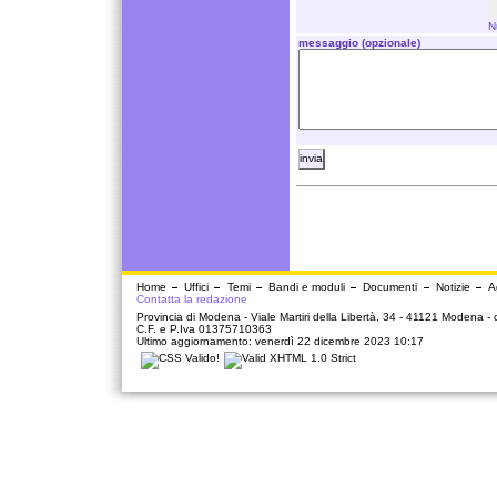
N
messaggio (opzionale)
Home
Uffici
Temi
Bandi e moduli
Documenti
Notizie
A
Contatta la redazione
Provincia di Modena - Viale Martiri della Libertà, 34 - 41121 Modena -
C.F. e P.Iva 01375710363
Ultimo aggiornamento: venerdì 22 dicembre 2023 10:17