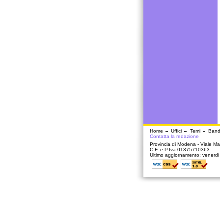
Home
Uffici
Temi
Band
Contatta la redazione
Provincia di Modena - Viale Mar
C.F. e P.Iva 01375710363
Ultimo aggiornamento: venerd