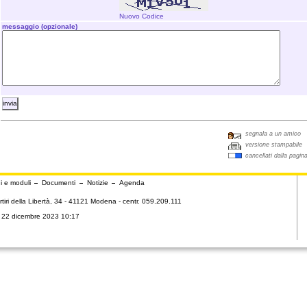
Nuovo Codice
messaggio (opzionale)
segnala a un amico
versione stampabile
cancellati dalla pagin
i e moduli
Documenti
Notizie
Agenda
tiri della Libertà, 34 - 41121 Modena - centr. 059.209.111
ì 22 dicembre 2023 10:17