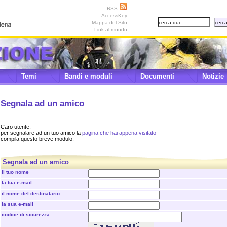
RSS
AccessKey
Mappa del Sito
Link al mondo
Temi
Bandi e moduli
Documenti
Notizie
Segnala ad un amico
Caro utente,
per segnalare ad un tuo amico la
pagina che hai appena visitato
compila questo breve modulo:
Segnala ad un amico
il tuo nome
la tua e-mail
il nome del destinatario
la sua e-mail
codice di sicurezza