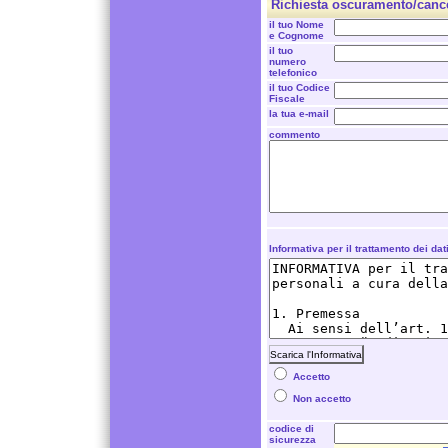
Richiesta oscuramento/cance
il tuo Nome
e Cognome
il tuo
numero
telefonico
il tuo Codice
Fiscale
la tua e-mail
commento
Informativa per il trattamento dei dat
Scarica l'Informativa
Accetto
Non accetto
codice di
sicurezza