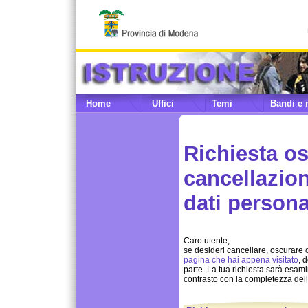
Home
Uffici
Temi
Bandi e 
Richiesta o
cancellazio
dati persona
Caro utente,
se desideri cancellare, oscurare o
pagina che hai appena visitato
, 
parte. La tua richiesta sarà esam
contrasto con la completezza delle