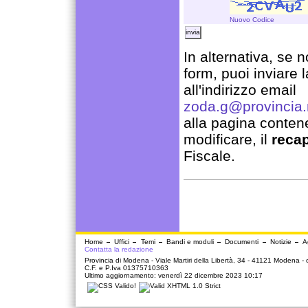
Nuovo Codice
In alternativa, se no
form, puoi inviare 
all'indirizzo email
zoda.g@provincia.
alla pagina contene
modificare, il
recap
Fiscale.
Home
Uffici
Temi
Bandi e moduli
Documenti
Notizie
A
Contatta la redazione
Provincia di Modena - Viale Martiri della Libertà, 34 - 41121 Modena -
C.F. e P.Iva 01375710363
Ultimo aggiornamento: venerdì 22 dicembre 2023 10:17