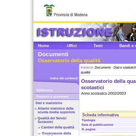
Home
Uffici
Temi
Bandi e 
Documenti
Osservatorio della qualità
ti trovi in:
Documenti
·
Dati e statistic
qualità
Osservatorio della qual
scolastici
Biblioteca
Anno scolastico 2002/2003
Prodotti e strumenti
Dati e statistiche
Atlante statistico della
scuola media superiore
Scheda informativa
Qualità dei Servizi
Tipologia
Scolastici
Data di pubblicazione
Cantieri della qualità
N. pagine
Osservatorio della