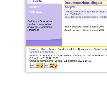
qualità
Documentazione allegata
Delibere
Allegati
Osservatorio della qualità percepita 
Normativa
a.s. 2002/2003
data dell'ultimo aggiornamento: mart
Delibere e Normativa,
Pubblicazioni e atti di
data di creazione:
lunedì 3 agosto 2009
convegni, Documenti,
Statistiche
data di modifica:
lunedì 3 agosto 2009
Home
Uffici
Temi
Bandi e moduli
Documenti
Notizie
A
Contatta la redazione
Provincia di Modena - Viale Martiri della Libertà, 34 - 41121 Modena -
C.F. e P.Iva 01375710363
Ultimo aggiornamento: venerdì 22 dicembre 2023 10:17