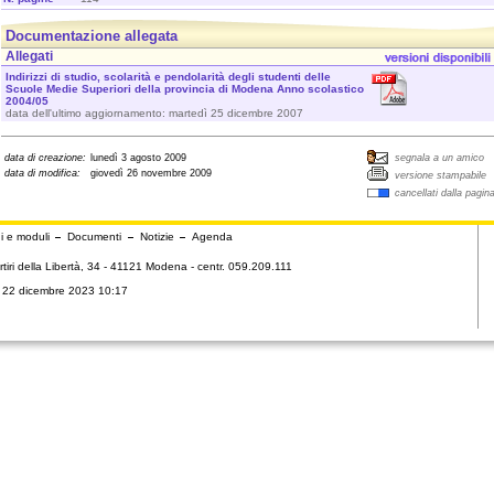
Documentazione allegata
Allegati
Indirizzi di studio, scolarità e pendolarità degli studenti delle
Scuole Medie Superiori della provincia di Modena Anno scolastico
2004/05
data dell'ultimo aggiornamento: martedì 25 dicembre 2007
data di creazione:
lunedì 3 agosto 2009
segnala a un amico
data di modifica:
giovedì 26 novembre 2009
versione stampabile
cancellati dalla pagin
i e moduli
Documenti
Notizie
Agenda
tiri della Libertà, 34 - 41121 Modena - centr. 059.209.111
ì 22 dicembre 2023 10:17