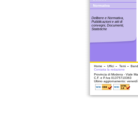
Normativa
Delibere e Normativa,
Pubblicazioni e atti di
convegni, Documenti,
Statistiche
Home
Uffici
Temi
Band
Contatta la redazione
Provincia di Modena - Viale Mar
C.F. e P.Iva 01375710363
Ultimo aggiornamento: venerd