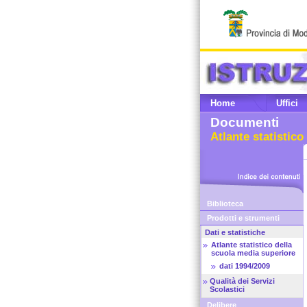
Home
Uffici
Documenti
Atlante statistic
Biblioteca
Prodotti e strumenti
Dati e statistiche
Atlante statistico della
scuola media superiore
dati 1994/2009
Qualità dei Servizi
Scolastici
Delibere