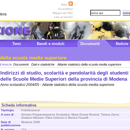
RSS
AccessKey
Mappa del Sito
Link al mondo
Temi
Bandi e moduli
Documenti
Notizie
o della scuola media superiore
ti trovi in:
Documenti
·
Dati e statistiche
·
Atlante statistico della scuola media superiore
Indirizzi di studio, scolarità e pendolarità degli studenti
delle Scuole Medie Superiori della provincia di Modena
Anno scolastico 2004/05 - Atlante statistico della scuola media superiore
Scheda informativa
Tipologia
Pubblicazione
A cura di
Servizio Programmazione Scolastica: Maria Grazia Roversi, Tiziana Zanni,
Giuliano Albarani, Elisa Cadonici e Monica Ficarelli
Data di
Modena 2006
pubblicazione
N. pagine
114