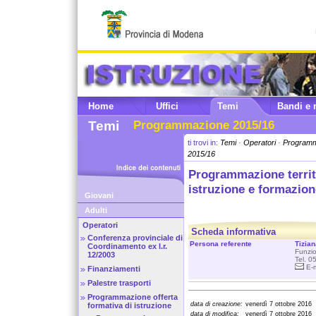
Home
Uffici
Temi
Bandi e 
Temi
Programmazione 2015/16
ti trovi in:
Temi
·
Operatori
·
Programma
2015/16
Programmazione territo
istruzione e formazione
Giovani
Adulti
Operatori
Scheda informativa
Conferenza provinciale di
Persona referente
Tizian
Coordinamento ex l.r.
Funzio
12/2003
Tel. 0
E-m
Finanziamenti
Palestre trasporti
Programmazione offerta
data di creazione:
venerdì 7 ottobre 2016
formativa di istruzione
data di modifica:
venerdì 7 ottobre 2016