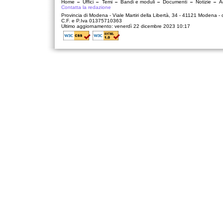
Home
Uffici
Temi
Bandi e moduli
Documenti
Notizie
A
Contatta la redazione
Provincia di Modena - Viale Martiri della Libertà, 34 - 41121 Modena -
C.F. e P.Iva 01375710363
Ultimo aggiornamento: venerdì 22 dicembre 2023 10:17