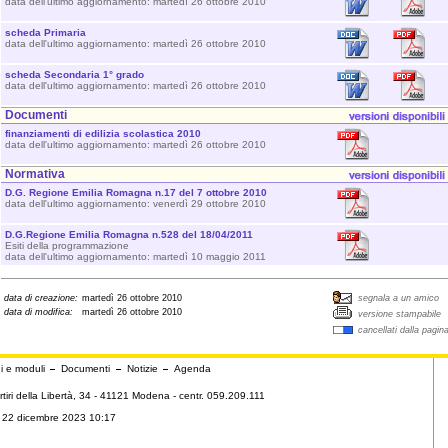
data dell'ultimo aggiornamento: martedì 26 ottobre 2010
scheda Primaria
data dell'ultimo aggiornamento: martedì 26 ottobre 2010
scheda Secondaria 1° grado
data dell'ultimo aggiornamento: martedì 26 ottobre 2010
Documenti
finanziamenti di edilizia scolastica 2010
data dell'ultimo aggiornamento: martedì 26 ottobre 2010
Normativa
D.G. Regione Emilia Romagna n.17 del 7 ottobre 2010
data dell'ultimo aggiornamento: venerdì 29 ottobre 2010
D.G.Regione Emilia Romagna n.528 del 18/04/2011
Esiti della programmazione
data dell'ultimo aggiornamento: martedì 10 maggio 2011
data di creazione:
martedì 26 ottobre 2010
segnala a un amico
data di modifica:
martedì 26 ottobre 2010
versione stampabile
cancellati dalla pagin
i e moduli
Documenti
Notizie
Agenda
tiri della Libertà, 34 - 41121 Modena - centr. 059.209.111
ì 22 dicembre 2023 10:17