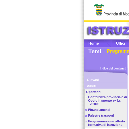
Home
Uffici
Temi
Programma
Giovani
Adulti
Operatori
Conferenza provinciale di
Coordinamento ex l.r.
12/2003
Finanziamenti
Palestre trasporti
Programmazione offerta
formativa di istruzione