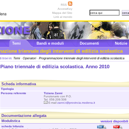
RSS
AccessKey
Mappa del Sito
Link al mondo
Temi
Bandi e moduli
Documenti
Notizie
zione triennale degli interventi di edilizia scolastica
ti trovi in:
Temi
·
Operatori
·
Programmazione triennale degli interventi di edilizia scolastica
Piano triennale di edilizia scolastica. Anno 2010
Scheda informativa
Tipologia
Persona referente
Tiziana Zanni
Funzionario con P.O.
Tel. 059.209.506
E-mail
zanni.t@provincia.modena.it
Documentazione allegata
Modulistica
scheda Infanzia