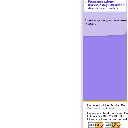
Programmazione
triennale degli interventi
di edilizia scolastica
Infanzia, giovani, anziani, aree
operatori
Home
Uffici
Temi
Band
Contatta la redazione
Provincia di Modena - Viale Mar
C.F. e P.Iva 01375710363
Ultimo aggiornamento: venerd