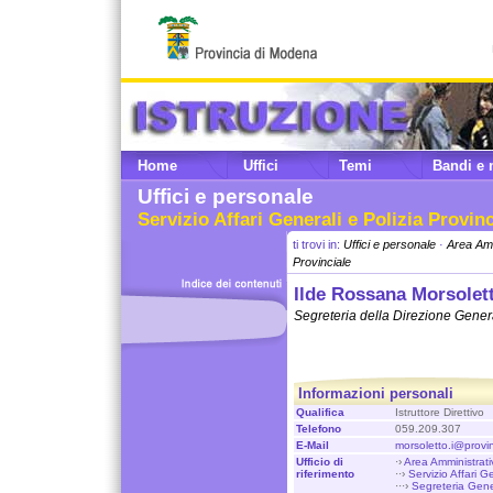
Home
Uffici
Temi
Bandi e 
Uffici e personale
Servizio Affari Generali e Polizia Provinc
ti trovi in:
Uffici e personale
·
Area Amm
Provinciale
Ilde Rossana Morsolet
Segreteria della Direzione Gener
Informazioni personali
Qualifica
Istruttore Direttivo
Telefono
059.209.307
E-Mail
morsoletto.i@provi
Ufficio di
·›
Area Amministrati
riferimento
··›
Servizio Affari G
···›
Segreteria Gener