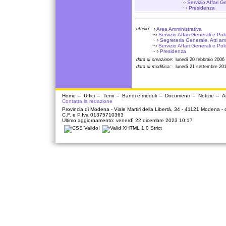
··›
Servizio Affari G
···›
Presidenza
ufficio:
·›
Area Amministrativa
··›
Servizio Affari Generali e Pol
···›
Segreteria Generale, Atti amm
··›
Servizio Affari Generali e Pol
···›
Presidenza
data di creazione:
lunedì 20 febbraio 2006
data di modifica:
lunedì 21 settembre 20
Home
Uffici
Temi
Bandi e moduli
Documenti
Notizie
A
Contatta la redazione
Provincia di Modena - Viale Martiri della Libertà, 34 - 41121 Modena -
C.F. e P.Iva 01375710363
Ultimo aggiornamento: venerdì 22 dicembre 2023 10:17