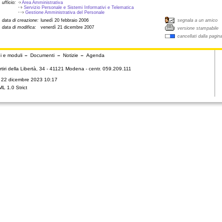
ufficio:
·›
Area Amministrativa
··›
Servizio Personale e Sistemi Informativi e Telematica
···›
Gestione Amministrativa del Personale
data di creazione:
lunedì 20 febbraio 2006
segnala a un amico
data di modifica:
venerdì 21 dicembre 2007
versione stampabile
cancellati dalla pagin
i e moduli
Documenti
Notizie
Agenda
tiri della Libertà, 34 - 41121 Modena - centr. 059.209.111
ì 22 dicembre 2023 10:17