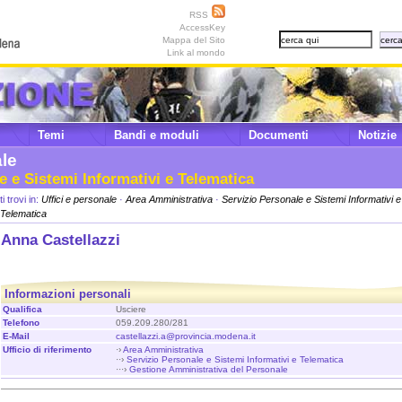
RSS
AccessKey
Mappa del Sito
Link al mondo
Temi
Bandi e moduli
Documenti
Notizie
ale
e e Sistemi Informativi e Telematica
ti trovi in:
Uffici e personale
·
Area Amministrativa
·
Servizio Personale e Sistemi Informativi e
Telematica
Anna Castellazzi
Informazioni personali
Qualifica
Usciere
Telefono
059.209.280/281
E-Mail
castellazzi.a@provincia.modena.it
Ufficio di riferimento
·›
Area Amministrativa
··›
Servizio Personale e Sistemi Informativi e Telematica
···›
Gestione Amministrativa del Personale