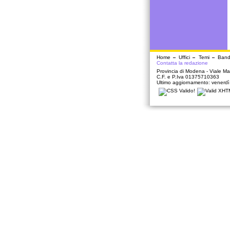
Home
Uffici
Temi
Band
Contatta la redazione
Provincia di Modena - Viale Mar
C.F. e P.Iva 01375710363
Ultimo aggiornamento: venerd