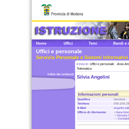
Home
Uffici
Temi
Bandi e 
Uffici e personale
Servizio Personale e Sistemi Informativi
ti trovi in:
Uffici e personale
·
Area Amm
Telematica
Silvia Angelini
Informazioni personali
Qualifica
Istruttore
Telefono
059.209.2
E-Mail
angelini.s@
Ufficio di riferimento
·›
Area Ammi
··›
Servizio
···›
Contabil