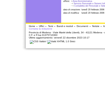
ufficio:
·›
Area Amministrativa
··›
Servizio Personale e Sistemi In
···›
Contabilità del Personale e Sele
data di creazione:
lunedì 20 febbraio 2006
data di modifica:
lunedì 20 febbraio 2006
Home
Uffici
Temi
Bandi e moduli
Documenti
Notizie
A
Contatta la redazione
Provincia di Modena - Viale Martiri della Libertà, 34 - 41121 Modena -
C.F. e P.Iva 01375710363
Ultimo aggiornamento: venerdì 22 dicembre 2023 10:17