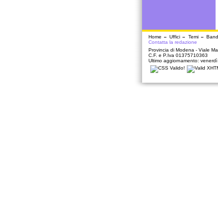
Home
Uffici
Temi
Band
Contatta la redazione
Provincia di Modena - Viale Mar
C.F. e P.Iva 01375710363
Ultimo aggiornamento: venerd