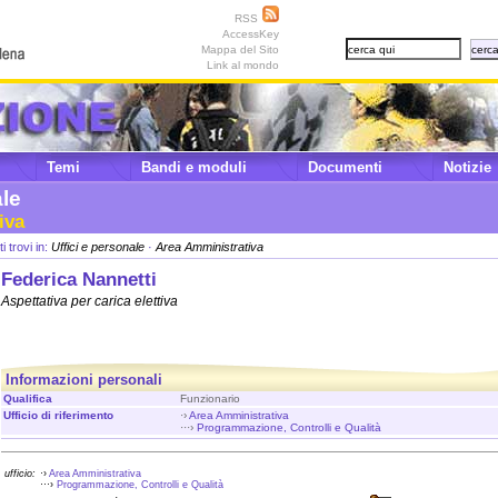
RSS
AccessKey
Mappa del Sito
Link al mondo
Temi
Bandi e moduli
Documenti
Notizie
ale
iva
ti trovi in:
Uffici e personale
·
Area Amministrativa
Federica Nannetti
Aspettativa per carica elettiva
Informazioni personali
Qualifica
Funzionario
Ufficio di riferimento
·›
Area Amministrativa
···›
Programmazione, Controlli e Qualità
ufficio:
·›
Area Amministrativa
···›
Programmazione, Controlli e Qualità