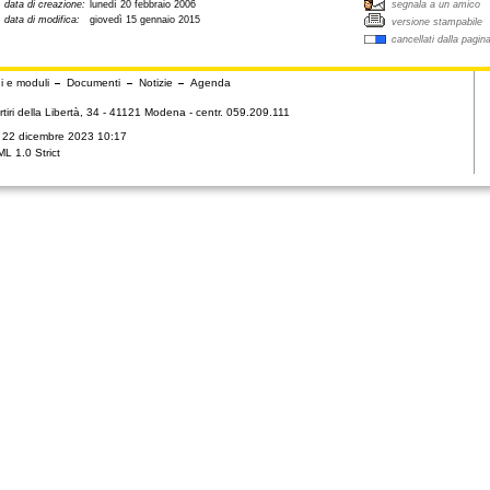
data di creazione:
lunedì 20 febbraio 2006
segnala a un amico
data di modifica:
giovedì 15 gennaio 2015
versione stampabile
cancellati dalla pagin
i e moduli
Documenti
Notizie
Agenda
tiri della Libertà, 34 - 41121 Modena - centr. 059.209.111
ì 22 dicembre 2023 10:17