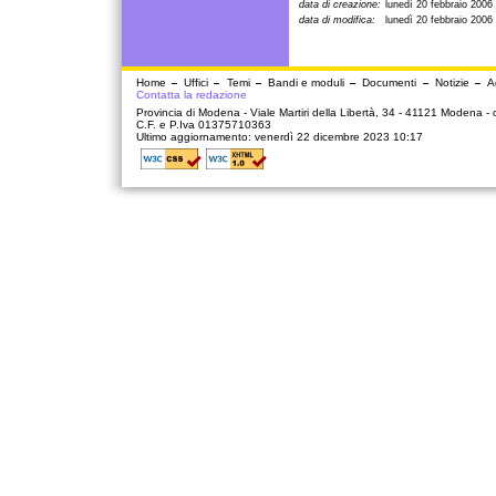
data di creazione:
lunedì 20 febbraio 2006
data di modifica:
lunedì 20 febbraio 2006
Home
Uffici
Temi
Bandi e moduli
Documenti
Notizie
A
Contatta la redazione
Provincia di Modena - Viale Martiri della Libertà, 34 - 41121 Modena -
C.F. e P.Iva 01375710363
Ultimo aggiornamento: venerdì 22 dicembre 2023 10:17