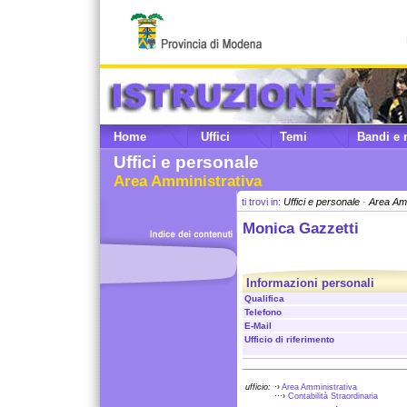
Home
Uffici
Temi
Bandi e 
Uffici e personale
Area Amministrativa
ti trovi in:
Uffici e personale
·
Area Amm
Monica Gazzetti
Informazioni personali
Qualifica
Telefono
E-Mail
Ufficio di riferimento
ufficio:
·›
Area Amministrativa
···›
Contabilità Straordinaria