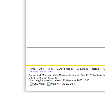
Home
Uffici
Temi
Bandi e moduli
Documenti
Notizie
A
Contatta la redazione
Provincia di Modena - Viale Martiri della Libertà, 34 - 41121 Modena -
C.F. e P.Iva 01375710363
Ultimo aggiornamento: venerdì 22 dicembre 2023 10:17