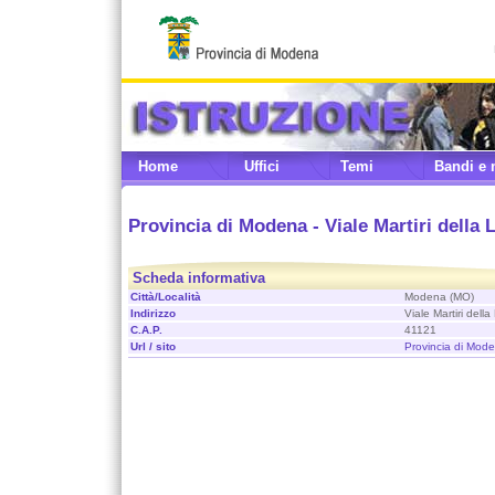
Home
Uffici
Temi
Bandi e 
Provincia di Modena - Viale Martiri della 
Scheda informativa
Città/Località
Modena (MO)
Indirizzo
Viale Martiri della
C.A.P.
41121
Url / sito
Provincia di Mod